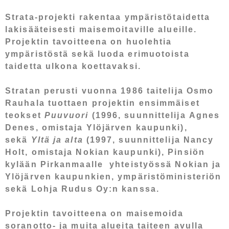
Strata-projekti rakentaa ympäristötaidetta
lakisääteisesti maisemoitaville alueille.
Projektin tavoitteena on huolehtia
ympäristöstä sekä luoda erimuotoista
taidetta ulkona koettavaksi.
Stratan perusti vuonna 1986 taitelija
Osmo
Rauhala
tuottaen projektin ensimmäiset
teokset
Puuvuori
(1996, suunnittelija
Agnes
Denes
, omistaja Ylöjärven kaupunki),
sekä
Yltä ja alta
(1997, suunnittelija
Nancy
Holt
, omistaja Nokian kaupunki), Pinsiön
kylään Pirkanmaalle yhteistyössä Nokian ja
Ylöjärven kaupunkien, ympäristöministeriön
sekä Lohja Rudus Oy:n kanssa.
Projektin tavoitteena on maisemoida
soranotto- ja muita alueita taiteen avulla