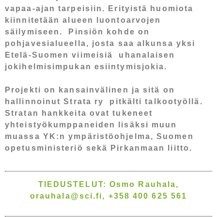
vapaa-ajan tarpeisiin. Erityistä huomiota
kiinnitetään alueen luontoarvojen
säilymiseen. Pinsiön kohde on
pohjavesialueella, josta saa alkunsa yksi
Etelä-Suomen viimeisiä uhanalaisen
jokihelmisimpukan esiintymisjokia.
Projekti on kansainvälinen ja sitä on
hallinnoinut Strata ry pitkälti talkootyöllä.
Stratan hankkeita ovat tukeneet
yhteistyökumppaneiden lisäksi muun
muassa YK:n ympäristöohjelma, Suomen
opetusministeriö sekä Pirkanmaan liitto.
TIEDUSTELUT: Osmo Rauhala,
orauhala@sci.fi, +358 400 625 561